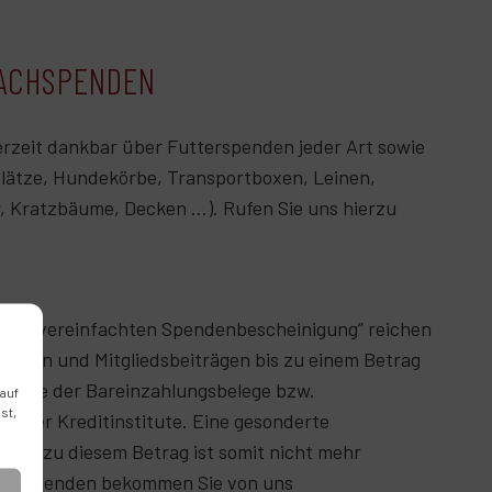
SACHSPENDEN
derzeit dankbar über Futterspenden jeder Art sowie
lätze, Hundekörbe, Transportboxen, Leinen,
, Kratzbäume, Decken …). Rufen Sie uns hierzu
 der „vereinfachten Spendenbescheinigung” reichen
enden und Mitgliedsbeiträgen bis zu einem Betrag
orlage der Bareinzahlungsbelege bzw.
 auf
st,
n der Kreditinstitute. Eine gesonderte
bis zu diesem Betrag ist somit nicht mehr
here Spenden bekommen Sie von uns