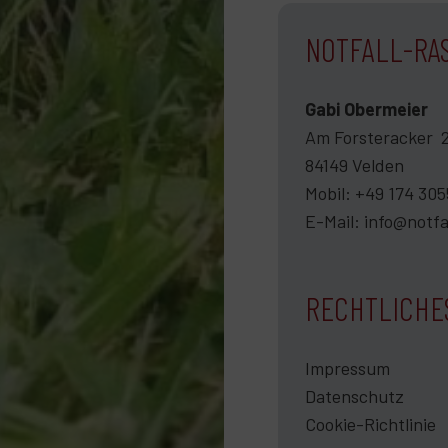
NOTFALL-RA
Gabi Ober­meier
Am Forsteracker 
84149 Velden
Mobil:
+49 174 305
E-Mail:
info@notfa
RECHTLICHE
Impressum
Datenschutz
Cookie-Richtlinie