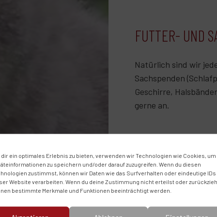
FUTTER- UND 
Natürlich sind wir je
Sachspenden (Schlafp
Geschirre, Halsbänder
gerne an.
Durch die Möglichkeit
dir ein optimales Erlebnis zu bieten, verwenden wir Technologien wie Cookies, um
dem Finanzamt bei Sp
äteinformationen zu speichern und/oder darauf zuzugreifen. Wenn du diesen
von 300,00 Euro die V
hnologien zustimmst, können wir Daten wie das Surfverhalten oder eindeutige IDs
ser Website verarbeiten. Wenn du deine Zustimmung nicht erteilst oder zurückzieh
Buchungsbestätigunge
nen bestimmte Merkmale und Funktionen beeinträchtigt werden.
Spendenbescheinigung 
erforderlich. Für hö