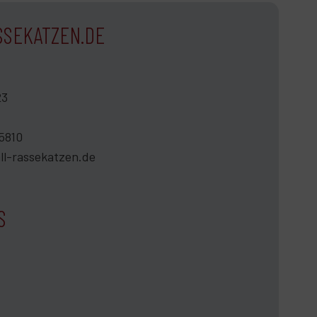
SSEKATZEN.DE
23
5810
ll-rassekatzen.de
S