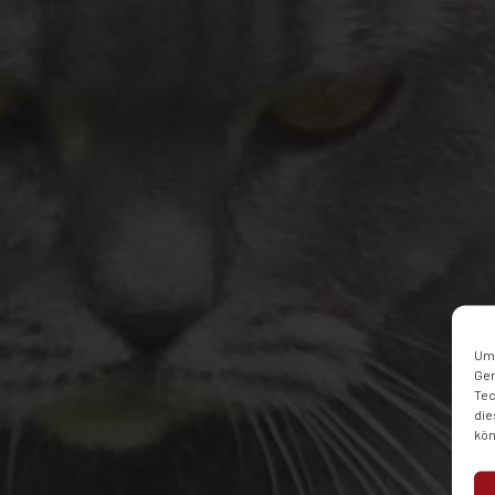
Um 
Ger
Tec
die
kön